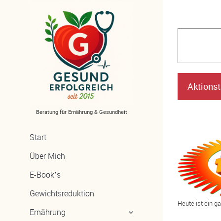
Zum
Inhalt
springen
Aktionst
Beratung für Ernährung & Gesundheit
Start
Über Mich
E-Book’s
Gewichtsreduktion
Heute ist ein g
Ernährung