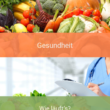
Über Mich
E-Book’s
Gewichtsreduktion
Ernährung
Gesundheit
Gesundheit
Kindergesundheit & Ernährung
Wie läuft’s?
Veranstaltungen
Kontakt
Wie läuft’s?