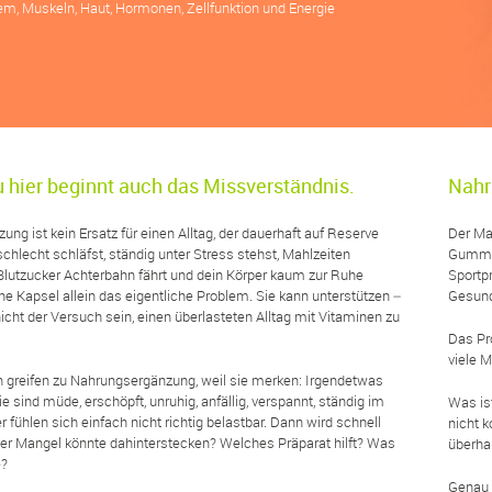
m, Muskeln, Haut, Hormonen, Zellfunktion und Energie
 hier beginnt auch das Missverständnis.
Nahr
ng ist kein Ersatz für einen Alltag, der dauerhaft auf Reserve
Der Mar
schlecht schläfst, ständig unter Stress stehst, Mahlzeiten
Gummib
 Blutzucker Achterbahn fährt und dein Körper kaum zur Ruhe
Sportpr
ne Kapsel allein das eigentliche Problem. Sie kann unterstützen –
Gesund
 nicht der Versuch sein, einen überlasteten Alltag mit Vitaminen zu
Das Pro
viele 
 greifen zu Nahrungsergänzung, weil sie merken: Irgendetwas
e sind müde, erschöpft, unruhig, anfällig, verspannt, ständig im
Was is
 fühlen sich einfach nicht richtig belastbar. Dann wird schnell
nicht 
er Mangel könnte dahinterstecken? Welches Präparat hilft? Was
überha
e?
Genau 