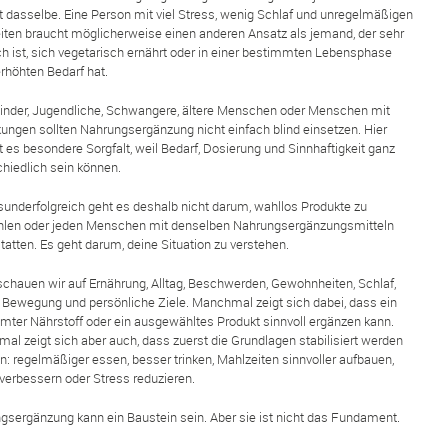
t dasselbe. Eine Person mit viel Stress, wenig Schlaf und unregelmäßigen
iten braucht möglicherweise einen anderen Ansatz als jemand, der sehr
ch ist, sich vegetarisch ernährt oder in einer bestimmten Lebensphase
rhöhten Bedarf hat.
inder, Jugendliche, Schwangere, ältere Menschen oder Menschen mit
kungen sollten Nahrungsergänzung nicht einfach blind einsetzen. Hier
 es besondere Sorgfalt, weil Bedarf, Dosierung und Sinnhaftigkeit ganz
chiedlich sein können.
sunderfolgreich geht es deshalb nicht darum, wahllos Produkte zu
len oder jeden Menschen mit denselben Nahrungsergänzungsmitteln
atten. Es geht darum, deine Situation zu verstehen.
schauen wir auf Ernährung, Alltag, Beschwerden, Gewohnheiten, Schlaf,
, Bewegung und persönliche Ziele. Manchmal zeigt sich dabei, dass ein
mter Nährstoff oder ein ausgewähltes Produkt sinnvoll ergänzen kann.
al zeigt sich aber auch, dass zuerst die Grundlagen stabilisiert werden
: regelmäßiger essen, besser trinken, Mahlzeiten sinnvoller aufbauen,
 verbessern oder Stress reduzieren.
gsergänzung kann ein Baustein sein. Aber sie ist nicht das Fundament.