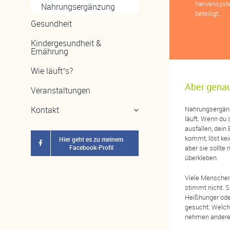
Nervensyste
Nahrungsergänzung
beteiligt.
Gesundheit
Kindergesundheit &
Ernährung
Wie läuft’s?
Aber genau
Veranstaltungen
Nahrungsergänzu
Kontakt
läuft. Wenn du 
ausfallen, dein
kommt, löst kei
Hier geht es zu meinem
aber sie sollte
Facebook-Profil
überkleben.
Viele Menschen
stimmt nicht. Si
Heißhunger oder
gesucht: Welch
nehmen ander