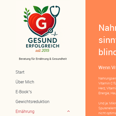
Zum
Inhalt
springen
Nah
sinn
blin
Beratung für Ernährung & Gesundheit
Wenn Vi
Start
Nahrungserg
Über Mich
Vitamin C 
Herz, Vitam
E-Book’s
Energie, Hau
Gewichtsreduktion
Und ja: Mikr
Spureneleme
Ernährung
nicht optim