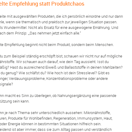
elte Empfehlung statt Produktchaos
beite mit ausgewählten Produkten, die ich persönlich einordne und nur dann
le, wenn sie thematisch und praktisch zur jeweiligen Situation passen.
als Wundermittel. Nicht als Ersatz für eine ausgewogene Ernährung. Und
ach dem Prinzip: „Das nehmen jetzt einfach alle.“
ute Empfehlung beginnt nicht beim Produkt, sondern beim Menschen.
u zum Beispiel ständig erschöpft bist, schauen wir nicht nur auf mögliche
hrstoffe. Wir schauen auch darauf, wie dein Tag aussieht. Isst du
äßig? Hast du ausreichend Eiweiß und Ballaststoffe in deinen Mahlzeiten?
 du genug? Wie schläfst du? Wie hoch ist dein Stresslevel? Gibt es
nger, Verdauungsprobleme, Konzentrationsprobleme oder andere
signale?
ann macht es Sinn zu überlegen, ob Nahrungsergänzung eine passende
tützung sein kann.
nn je nach Thema sehr unterschiedlich aussehen: Mikronährstoffe,
uren, Produkte für Wohlbefinden, Regeneration, Immunsystem, Haut,
oder Energie können in bestimmten Situationen hilfreich sein.
eidend ist aber immer, dass sie zum Alltag passen und verständlich