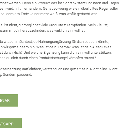
rdnet werden. Denn ein Produkt, das im Schrank steht und nach drei Tagen
sen wird, hilft niemandem. Genauso wenig wie ein überfülltes Regal voller
 bei dem am Ende keiner mehr weiß, was wofür gedacht war.
el ist nicht, dir möglichst viele Produkte zu empfehlen. Mein Ziel ist,
am mit dir herauszufinden, was wirklich sinnvoll ist.
u wissen möchtest, ob Nahrungsergänzung für dich passen könnte,
n wir gemeinsam hin: Was ist dein Thema? Was ist dein Alltag? Was
st du wirklich? Und welche Ergänzung kann dich sinnvoll unterstützen,
ass du dich durch einen Produktdschungel kämpfen musst?
sergänzung darf einfach, verständlich und gezielt sein. Nicht blind. Nicht
ig. Sondern passend.
NG AB
ATSAPP