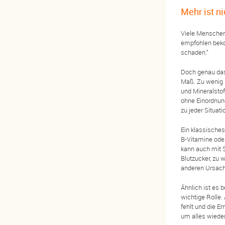
Mehr ist n
Viele Menschen
empfohlen beko
schaden.“
Doch genau das
Maß. Zu wenig k
und Mineralstof
ohne Einordnun
zu jeder Situati
Ein klassisches
B-Vitamine ode
kann auch mit S
Blutzucker, zu 
anderen Ursa
Ähnlich ist es 
wichtige Rolle.
fehlt und die Er
um alles wiede