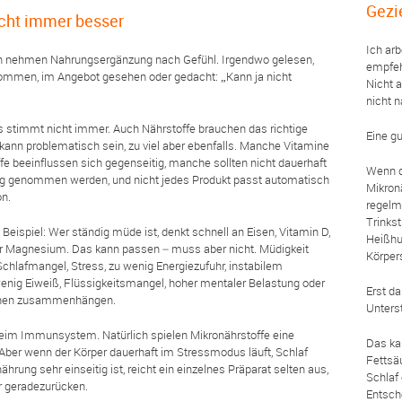
Gezi
icht immer besser
Ich ar
 nehmen Nahrungsergänzung nach Gefühl. Irgendwo gelesen,
empfeh
mmen, im Angebot gesehen oder gedacht: „Kann ja nicht
Nicht 
nicht n
 stimmt nicht immer. Auch Nährstoffe brauchen das richtige
Eine g
ann problematisch sein, zu viel aber ebenfalls. Manche Vitamine
fe beeinflussen sich gegenseitig, manche sollten nicht dauerhaft
Wenn d
g genommen werden, und nicht jedes Produkt passt automatisch
Mikronä
on.
regelm
Trinkst
 Beispiel: Wer ständig müde ist, denkt schnell an Eisen, Vitamin D,
Heißhu
r Magnesium. Das kann passen – muss aber nicht. Müdigkeit
Körper
chlafmangel, Stress, zu wenig Energiezufuhr, instabilem
wenig Eiweiß, Flüssigkeitsmangel, hoher mentaler Belastung oder
Erst d
chen zusammenhängen.
Unters
beim Immunsystem. Natürlich spielen Mikronährstoffe eine
Das ka
 Aber wenn der Körper dauerhaft im Stressmodus läuft, Schlaf
Fettsä
nährung sehr einseitig ist, reicht ein einzelnes Präparat selten aus,
Schlaf 
r geradezurücken.
Entsch