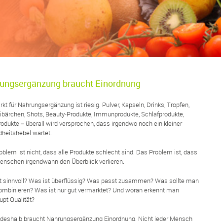
ungsergänzung braucht Einordnung
kt für Nahrungsergänzung ist riesig. Pulver, Kapseln, Drinks, Tropfen,
ärchen, Shots, Beauty-Produkte, Immunprodukte, Schlafprodukte,
odukte – überall wird versprochen, dass irgendwo noch ein kleiner
heitshebel wartet.
blem ist nicht, dass alle Produkte schlecht sind. Das Problem ist, dass
Menschen irgendwann den Überblick verlieren.
t sinnvoll? Was ist überflüssig? Was passt zusammen? Was sollte man
kombinieren? Was ist nur gut vermarktet? Und woran erkennt man
upt Qualität?
deshalb braucht Nahrungsergänzung Einordnung. Nicht jeder Mensch