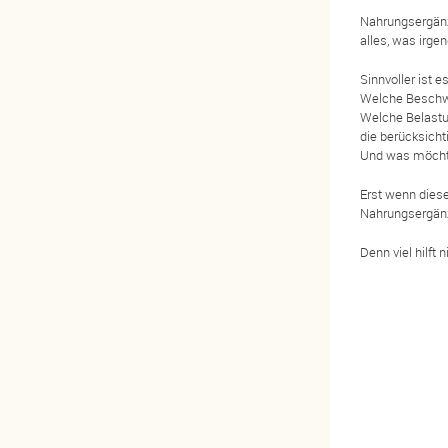
Nahrungsergänz
alles, was irgen
Sinnvoller ist 
Welche Beschwer
Welche Belastu
die berücksich
Und was möchte
Erst wenn diese
Nahrungsergänz
Denn viel hilft 
Platzhalter