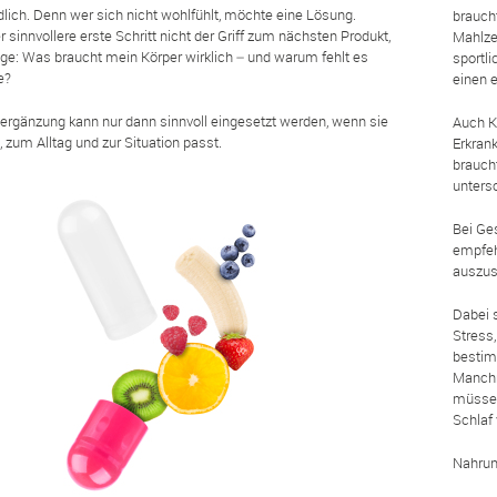
dlich. Denn wer sich nicht wohlfühlt, möchte eine Lösung.
brauch
 sinnvollere erste Schritt nicht der Griff zum nächsten Produkt,
Mahlze
ge: Was braucht mein Körper wirklich – und warum fehlt es
sportli
e?
einen e
rgänzung kann nur dann sinnvoll eingesetzt werden, wenn sie
Auch K
zum Alltag und zur Situation passt.
Erkran
braucht
unters
Bei Ge
empfeh
auszust
Dabei 
Stress
bestim
Manchm
müssen
Schlaf
Nahrun