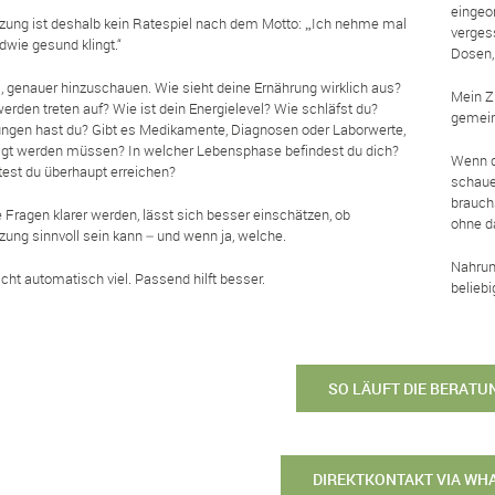
eingeo
ung ist deshalb kein Ratespiel nach dem Motto: „Ich nehme mal
verges
dwie gesund klingt.“
Dosen,
es, genauer hinzuschauen. Wie sieht deine Ernährung wirklich aus?
Mein Zi
den treten auf? Wie ist dein Energielevel? Wie schläfst du?
gemeins
ngen hast du? Gibt es Medikamente, Diagnosen oder Laborwerte,
tigt werden müssen? In welcher Lebensphase befindest du dich?
Wenn d
st du überhaupt erreichen?
schaue
brauch
 Fragen klarer werden, lässt sich besser einschätzen, ob
ohne d
ung sinnvoll sein kann – und wenn ja, welche.
Nahrung
nicht automatisch viel. Passend hilft besser.
belieb
SO LÄUFT DIE BERATU
DIREKTKONTAKT VIA WH