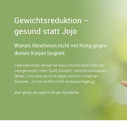
Über Mich
E-Book’s
Gewichtsreduktion –
gesund statt Jojo
Gewichtsreduktion
Ernährung
Warum Abnehmen nicht mit Krieg gegen
deinen Körper beginnt
Gesundheit
Viele Menschen denken bei Gewichtsreduktion sofort an
Kindergesundheit & Ernährung
weniger essen, mehr Sport, Disziplin, Verzicht und Kalorien
zählen. Und wenn es nicht klappt, kommt schnell der
Wie läuft’s?
Gedanke: „Ich bin einfach nicht konsequent genug.“
Veranstaltungen
Aber genau da beginnt oft der Denkfehler.
Kontakt