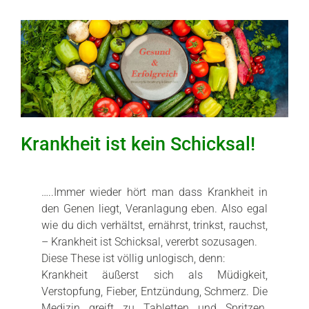
Über Mich
E-Book’s
Gewichtsreduktion
Ernährung
Gesundheit
Krankheit ist kein Schicksal!
Kindergesundheit & Ernährung
Wie läuft’s?
…..Immer wieder hört man dass Krankheit in
den Genen liegt, Veranlagung eben. Also egal
Veranstaltungen
wie du dich verhältst, ernährst, trinkst, rauchst,
– Krankheit ist Schicksal, vererbt sozusagen.
Kontakt
Diese These ist völlig unlogisch, denn:
Krankheit äußerst sich als Müdigkeit,
Verstopfung, Fieber, Entzündung, Schmerz. Die
Medizin greift zu Tabletten und Spritzen.