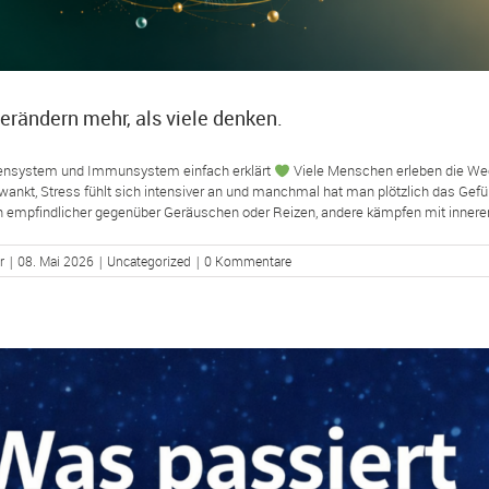
rändern mehr, als viele denken.
ensystem und Immunsystem einfach erklärt
Viele Menschen erleben die Wechs
wankt, Stress fühlt sich intensiver an und manchmal hat man plötzlich das Gefühl
empfindlicher gegenüber Geräuschen oder Reizen, andere kämpfen mit innerer [
r
|
08. Mai 2026
|
Uncategorized
|
0 Kommentare