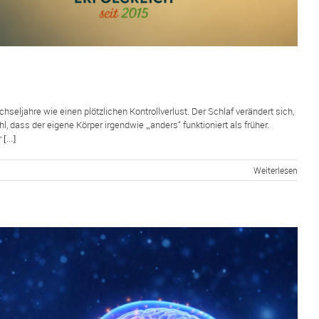
eljahre wie einen plötzlichen Kontrollverlust. Der Schlaf verändert sich,
, dass der eigene Körper irgendwie „anders“ funktioniert als früher.
...]
Weiterlesen